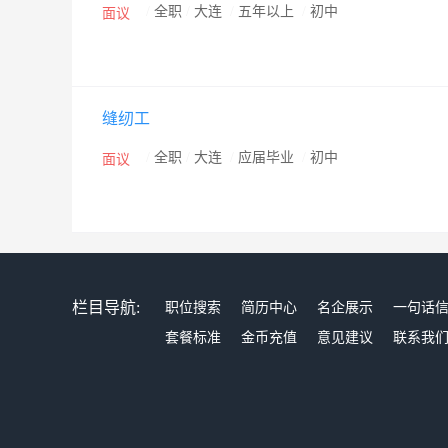
/
全职
/
大连
/
五年以上
/
初中
面议
缝纫工
/
全职
/
大连
/
应届毕业
/
初中
面议
栏目导航:
职位搜索
简历中心
名企展示
一句话
套餐标准
金币充值
意见建议
联系我